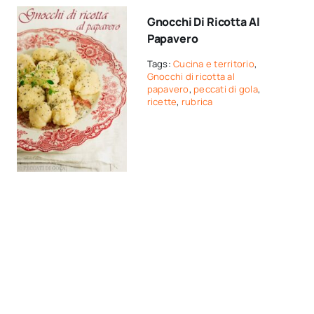
Gnocchi Di Ricotta Al
Papavero
Tags:
Cucina e territorio
,
Gnocchi di ricotta al
papavero
,
peccati di gola
,
ricette
,
rubrica