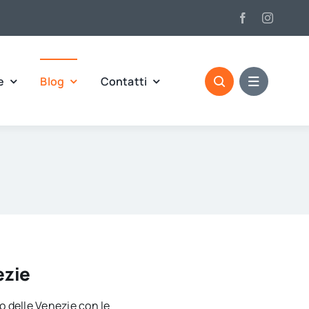
e
Blog
Contatti
ezie
rio delle Venezie con le