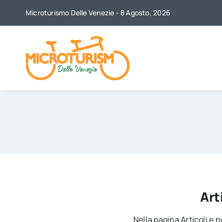
Skip
Microturismo Delle Venezie - 8 Agosto, 2026
to
content
Art
Nella pagina Articoli e no