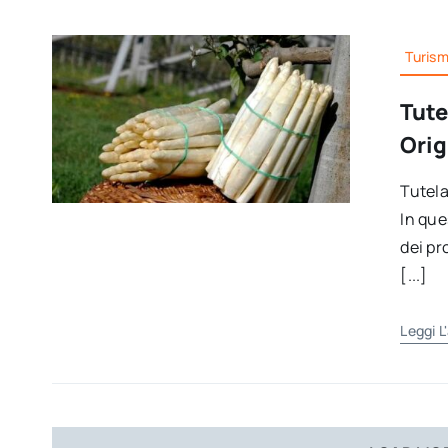
Turis
Tute
Orig
Tutela
In que
dei pr
[...]
Leggi L