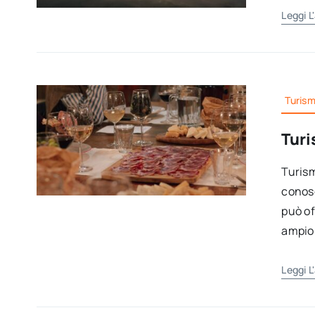
Leggi L
Turis
Turi
Turism
conosc
può of
ampio 
Leggi L