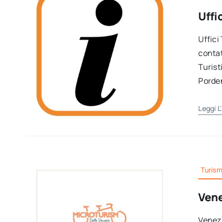
Uffi
Uffici
contat
Turist
Porden
Leggi L
Turis
Ven
Venezi