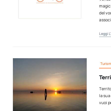
magica
del vo
associ
Leggi L
Turis
Terr
Territ
la sua
vuoi p