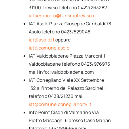
31100 Treviso telefono 0422/263282
iataeroporto@turismotreviso.it
IAT Asolo Piazza Giuseppe Garibaldi 73
Asolo telefono 0423/529046
iat@asolo.it
oppure
iat@comune.asolo
IAT Valdobbiadene Piazza Marconi 1
Valdobbiadene telefono 0423/976975
mail info@valdobbiadene.com
IAT Conegliano Viale XX Settembre
132 all’interno del Palazzo Sarcinelli
telefono 0438/21230 mail
iat@comune.conegliano.tv.it
Info Point Cison di Valmarino Via
Pietro Mascagni 6 presso Case Marian
telefono 335/7896949 mail