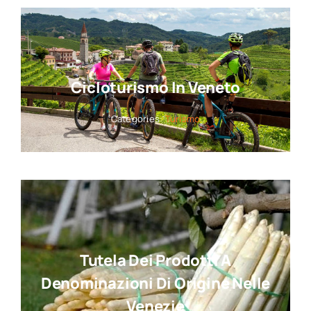
Cicloturismo In Veneto
Categories:
Turismo
Tutela Dei Prodotti A
Denominazioni Di Origine Nelle
Venezie