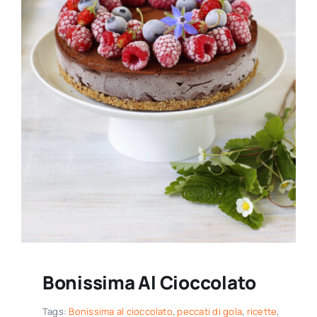
Bonissima Al Cioccolato
Tags:
Bonissima al cioccolato
,
peccati di gola
,
ricette
,