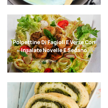
Polpettine Di Fagioli E Verze Con
Insalate Novelle E Sedano
Categories:
Ricette