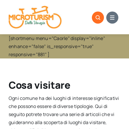
Skip
to
content
[shortmenu menu="Caorle" display="inline"
enhance="false" is_responsive="true"
responsive="881" ]
Cosa visitare
Ogni comune ha dei luoghi di interesse significativi
che possono essere di diverse tipologie. Qui di
seguito potrete trovare una serie di articoli che vi
guideranno alla scoperta di luoghi da visitare,