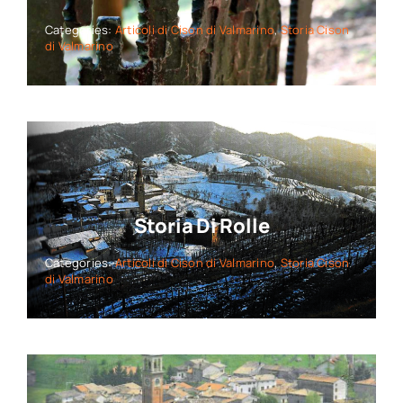
Categories:
Articoli di Cison di Valmarino
,
Storia Cison
di Valmarino
Storia Di Rolle
Categories:
Articoli di Cison di Valmarino
,
Storia Cison
di Valmarino