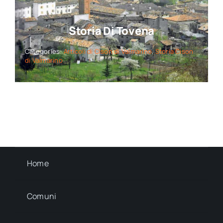
Storia Di Tovena
Categories:
Articoli di Cison di Valmarino
,
Storia Cison
di Valmarino
Home
Comuni