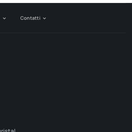
g
Contatti
urista!