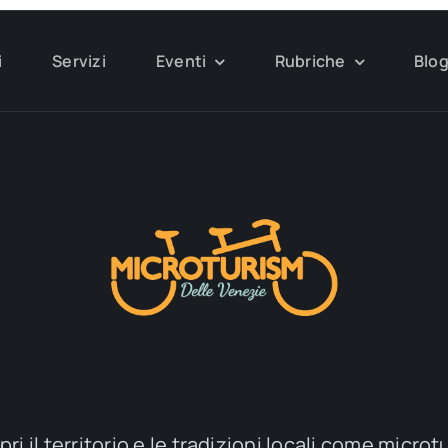
i
Servizi
Eventi
Rubriche
Blo
ri il territorio e le tradizioni locali come microt