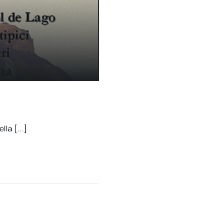
la [...]