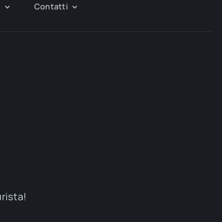
g
Contatti
urista!