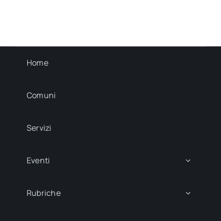
Staffetta Del Centenario
Gli Alpini di Valdobbiadene, gli Alpini di
Conegliano e gli [...]
Ottobre 24, 2018