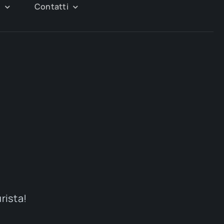
g
Contatti
urista!