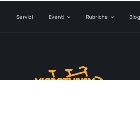
i
Servizi
Eventi
Rubriche
Blo
ri il territorio e le tradizioni locali come microt