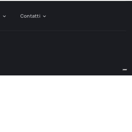
g
Contatti
urista!