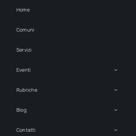
46ª Mostra Del Torchiato E Dei
Vini Dei Colli Di Conegliano
Febbraio 22, 2026
148ª Sagra Di Fregona