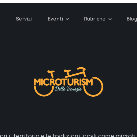
i
Servizi
Eventi
Rubriche
Blo
ri il territorio e le tradizioni locali come microt