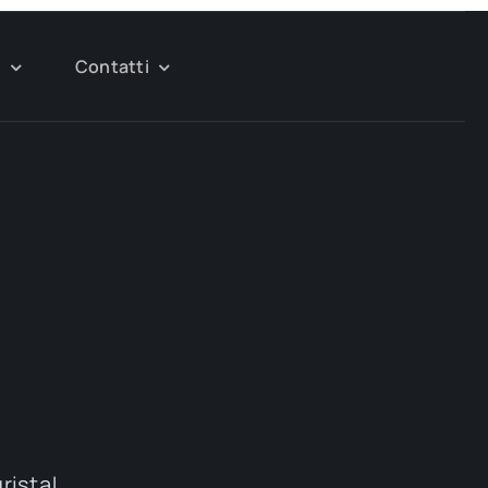
g
Contatti
urista!