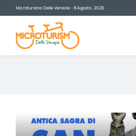
Skip
Microturismo Delle Venezie - 8 Agosto, 2026
to
content