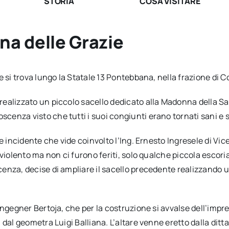
STORIA
COSA VISITARE
na delle Grazie
 si trova lungo la Statale 13 Pontebbana, nella frazione di C
ealizzato un piccolo sacello dedicato alla Madonna della Sa
enza visto che tutti i suoi congiunti erano tornati sani e 
ve incidente che vide coinvolto l’Ing. Ernesto Ingresele di V
 violento ma non ci furono feriti, solo qualche piccola esco
enza, decise di ampliare il sacello precedente realizzando 
gegner Bertoja, che per la costruzione si avvalse dell’impresa 
al geometra Luigi Balliana. L’altare venne eretto dalla ditta Po