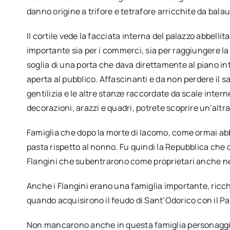
danno origine a trifore e tetrafore arricchite da balaus
Il cortile vede la facciata interna del palazzo abbellit
importante sia per i commerci, sia per raggiungere la
soglia di una porta che dava direttamente al piano in
aperta al pubblico. Affascinanti e da non perdere il sa
gentilizia e le altre stanze raccordate da scale inte
decorazioni, arazzi e quadri, potrete scoprire un’altra
Famiglia che dopo la morte di Iacomo, come ormai abbi
pasta rispetto al nonno. Fu quindi la Repubblica che co
Flangini che subentrarono come proprietari anche ne
Anche i Flangini erano una famiglia importante, ricc
quando acquisirono il feudo di Sant’Odorico con il Pal
Non mancarono anche in questa famiglia personaggi d