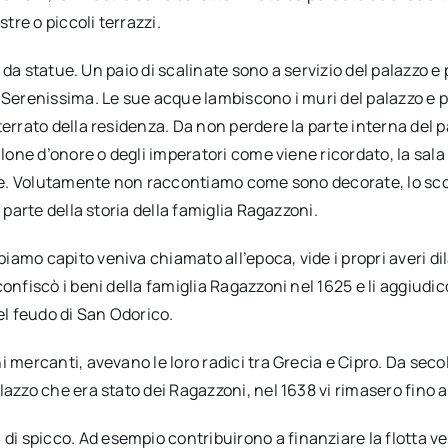
tre o piccoli terrazzi.
a da statue. Un paio di scalinate sono a servizio del palazzo e p
 Serenissima. Le sue acque lambiscono i muri del palazzo e p
terrato della residenza. Da non perdere la parte interna del
lone d’onore o degli imperatori come viene ricordato, la sala d
rne. Volutamente non raccontiamo come sono decorate, lo scopr
 parte della storia della famiglia Ragazzoni.
amo capito veniva chiamato all’epoca, vide i propri averi dil
nfiscò i beni della famiglia Ragazzoni nel 1625 e li aggiudicò
l feudo di San Odorico.
hi mercanti, avevano le loro radici tra Grecia e Cipro. Da s
azzo che era stato dei Ragazzoni, nel 1638 vi rimasero fino a
i spicco. Ad esempio contribuirono a finanziare la flotta v