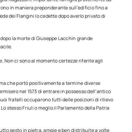
ono in maniera preponderante sull’edificio fino a
ede dei Flangini lo cedette dopo averlo privato di
 e dopo la morte di Giuseppe Lacchin grande
acile.
te. Non ci sono al momento certezze riferite agli
sima che portò positivamente a termine diverse
ermisero nel 1573 di entrare in possesso dell’antico
oi fratelli occuparono tutti delle posizioni di rilievo
o stesso Friuli o meglio il Parlamento della Patria
tto sesto in pietra, ampie e ben distribuite a volte