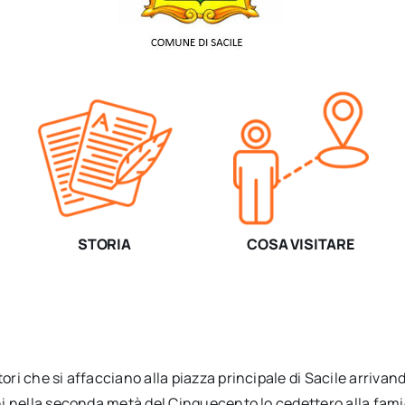
STORIA
COSA VISITARE
ori che si affacciano alla piazza principale di Sacile arrivan
boni nella seconda metà del Cinquecento lo cedettero alla fa