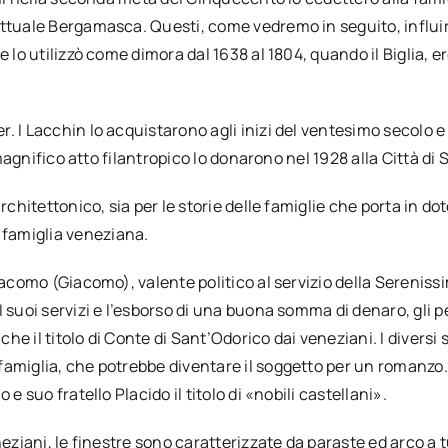
attuale Bergamasca. Questi, come vedremo in seguito, influir
 lo utilizzò come dimora dal 1638 al 1804, quando il Biglia, er
. I Lacchin lo acquistarono agli inizi del ventesimo secolo
 magnifico atto filantropico lo donarono nel 1928 alla Città di S
rchitettonico, sia per le storie delle famiglie che porta in do
famiglia veneziana.
 Iacomo (Giacomo), valente politico al servizio della Serenis
 suoi servizi e l’esborso di una buona somma di denaro, gli p
 il titolo di Conte di Sant’Odorico dai veneziani. I diversi su
amiglia, che potrebbe diventare il soggetto per un romanzo. L
e suo fratello Placido il titolo di «nobili castellani».
eziani, le finestre sono caratterizzate da paraste ed arco a tu