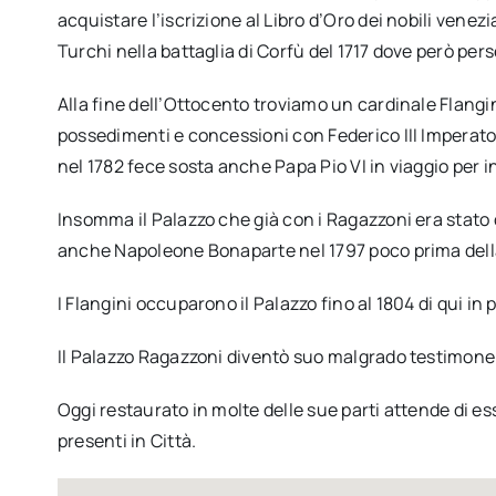
acquistare l’iscrizione al Libro d’Oro dei nobili ven
Turchi nella battaglia di Corfù del 1717 dove però perse
Alla fine dell’Ottocento troviamo un cardinale Flangini
possedimenti e concessioni con Federico III Imperator
nel 1782 fece sosta anche Papa Pio VI in viaggio per i
Insomma il Palazzo che già con i Ragazzoni era stato
anche Napoleone Bonaparte nel 1797 poco prima della
I Flangini occuparono il Palazzo fino al 1804 di qui in
Il Palazzo Ragazzoni diventò suo malgrado testimone e
Oggi restaurato in molte delle sue parti attende di e
presenti in Città.