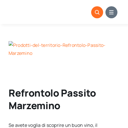
Skip
to
content
View
Larger
Image
Refrontolo Passito
Marzemino
Se avete voglia di scoprire un buon vino, il