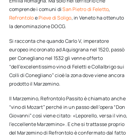
Emilia Romagna. Ma solo nel territorio che
comprende i comuni di
San Pietro di Feletto
,
Refrontolo
e
Pieve di Soligo
, in Veneto ha ottenuto
la denominazione DOCG.
Si racconta che quando Carlo V, imperatore
europeo incoronato ad Aquisgrana nel 1520, passò
per Conegliano nel 1532 gli venne offerto
“dell’excelentissimo vino di Feletti e Collalbrigo sui
Colli di Conegliano” cioè la zona dove viene ancora
prodotto il Marzemino.
Il Marzemino, Refrontolo Passito è chiamato anche
“vino di Mozart” perché in un passo dell’opera “Don
Giovanni” così viene citato: «Leporello, versa il vino,
l’eccellente Marzemino». E che si trattasse proprio
del Marzemino di Refrontolo è confermato dal fatto