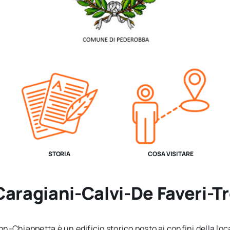
STORIA
COSA VISITARE
Caragiani-Calvi-De Faveri-
-Chiappetta è un edificio storico posto ai confini della loca