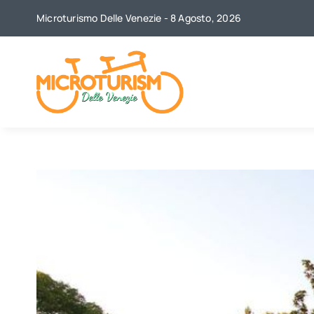
Skip
Microturismo Delle Venezie - 8 Agosto, 2026
to
content
View
Larger
Image