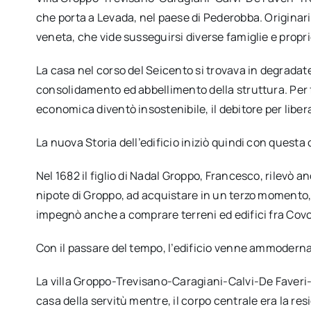
che porta a Levada, nel paese di Pederobba. Originar
veneta, che vide susseguirsi diverse famiglie e propri
La casa nel corso del Seicento si trovava in degradate c
consolidamento ed abbellimento della struttura. Per 
economica diventò insostenibile, il debitore per liberar
La nuova Storia dell’edificio iniziò quindi con questa
Nel 1682 il figlio di Nadal Groppo, Francesco, rilevò a
nipote di Groppo, ad acquistare in un terzo momento, u
impegnò anche a comprare terreni ed edifici fra Covol
Con il passare del tempo, l’edificio venne ammodern
La villa Groppo-Trevisano-Caragiani-Calvi-De Faveri
casa della servitù mentre, il corpo centrale era la re