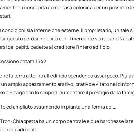
iamente fu concepita come casa colonica per un possidente t
etari.
ondizioni sia interne che esterne. Il proprietario, un tale sig
far questo però si indebitò con il mercante veneziano Nadal
si dai debiti, cedette al creditore l’intero edificio.
 cessione datata 1642.
nche la terra attorno all’edificio spendendo assai poco. Più ava
n ampio appezzamento arativo, prativo e vitato nei dintorni de
o e Rovigo con lo scopo di aumentare il prestigio della famig
ato ed ampliato assumendo in pianta una forma ad L.
-Tron-Chiappetta ha un corpo centrale e due barchesse later
sidenza padronale.