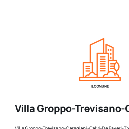
IL COMUNE
Villa Groppo-Trevisano-
Villa Groppo-Trevisano-Caragiani-Calvi-De Faveri-Tron