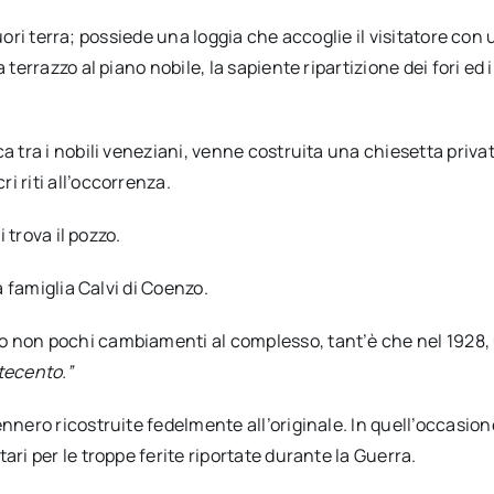
i fuori terra; possiede una loggia che accoglie il visitatore c
 terrazzo al piano nobile, la sapiente ripartizione dei fori e
 tra i nobili veneziani, venne costruita una chiesetta privata 
i riti all’occorrenza.
i trova il pozzo.
a famiglia Calvi di Coenzo.
no non pochi cambiamenti al complesso, tant’è che nel 1928
tecento.”
nnero ricostruite fedelmente all’originale. In quell’occasion
ari per le troppe ferite riportate durante la Guerra.