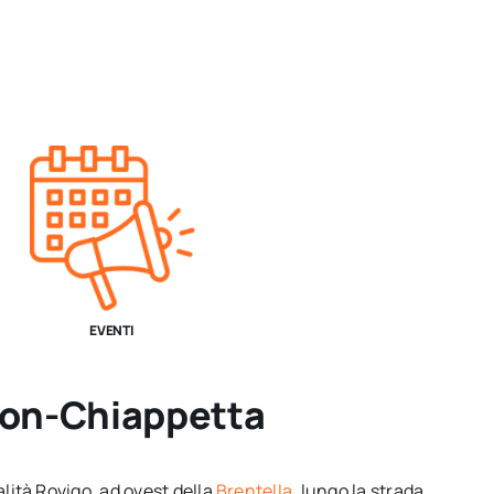
EVENTI
Tron-Chiappetta
lità Rovigo, ad ovest della
Brentella
, lungo la strada