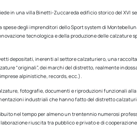
iede in una villa Binetti-Zuccareda edificio storico del XVI s
 a spese degli imprenditori dello Sport system di Montebellun
’innovazione tecnologica e della produzione delle calzature s
i depositati, inerenti al settore calzaturiero, una raccolta 
ature “originali”, dei marchi del distretto, realmente indoss
imprese alpinistiche, records, ecc.).
ature, fotografie, documenti e riproduzioni funzionali alla r
rimentazioni industriali che hanno fatto del distretto calzat
ibuito nel tempo per almeno un trentennio numerosi professio
collaborazione riuscita tra pubblico e privato e di cooperazi