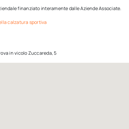
ziendale finanziato interamente dalle Aziende Associate.
lla calzatura sportiva
rova in v
icolo Zuccareda, 5