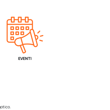
EVENTI
gotico.