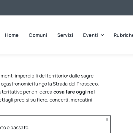
Home
Comuni
Servizi
Eventi
Rubrich
menti imperdibili del territorio: dalle sagre
 enogastronomici lungo la Strada del Prosecco.
utoritativo per chi cerca
cosa fare oggi nel
ettagli precisi su fiere, concerti, mercatini
×
to è passato.