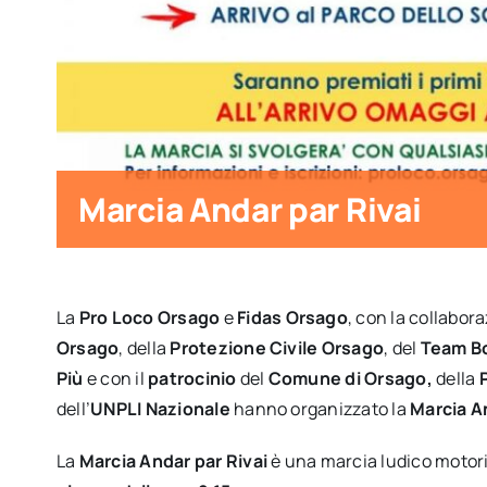
Marcia Andar par Rivai
La
Pro Loco Orsago
e
Fidas Orsago
, con la collabor
Orsago
, della
Protezione Civile
Orsago
, del
Team B
Più
e con il
patrocinio
del
Comune di Orsago,
della
P
dell’
UNPLI Nazionale
hanno organizzato la
Marcia An
La
Marcia Andar par Rivai
è una marcia ludico motori