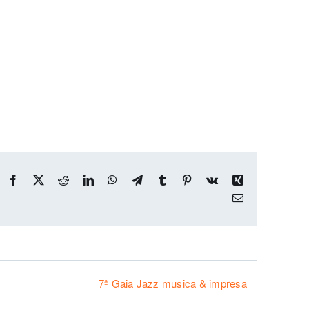
Facebook
X
Reddit
LinkedIn
WhatsApp
Telegram
Tumblr
Pinterest
Vk
Xing
Email
7ª Gaia Jazz musica & impresa