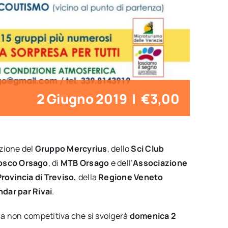
2 Giugno 2019
|
€3,00
azione del
Gruppo Mercyrius
, dello
Sci Club
osco Orsago
, di
MTB Orsago
e dell’
Associazione
rovincia di Treviso,
della
Regione Veneto
dar par Rivai
.
a non competitiva che si svolgerà
domenica 2