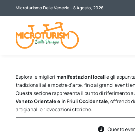
Skip
Microturismo Delle Venezie - 8 Agosto, 2026
to
content
Esplora le migliori
manifestazioni locali
e gli appunta
tradizionali alle mostre d’arte, fino ai grandi eventi
Questa sezione rappresenta il punto di riferimento a
Veneto Orientale e in Friuli Occidentale
, offrendo d
artigianali e rievocazioni storiche.
Questo even