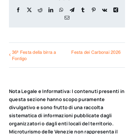
Facebook
X
Reddit
LinkedIn
WhatsApp
Telegram
Tumblr
Pinterest
Vk
Xing
Email
36ª Festa della birra a
Festa dei Carbonai 2026
Fontigo
Nota Legale e Informativa: I contenuti presenti in
questa sezione hanno scopo puramente
divulgativo e sono frutto di una raccolta
sistematica di informazioni pubblicate dagli
organizzatori o dagli enti locali del territorio.
Microturismo delle Venezie non rappresenta il