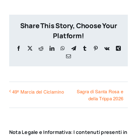
Share This Story, Choose Your
Platform!
Facebook
X
Reddit
LinkedIn
WhatsApp
Telegram
Tumblr
Pinterest
Vk
Xing
Email
Sagra di Santa Rosa e
49ª Marcia del Ciclamino
della Trippa 2026
Nota Legale e Informativa: I contenuti presenti in