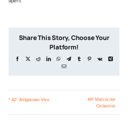
aperti
Share This Story, Choose Your
Platform!
Facebook
X
Reddit
LinkedIn
WhatsApp
Telegram
Tumblr
Pinterest
Vk
Xing
Email
46ª Marcia del
42° Artigianato Vivo
Ciclamino