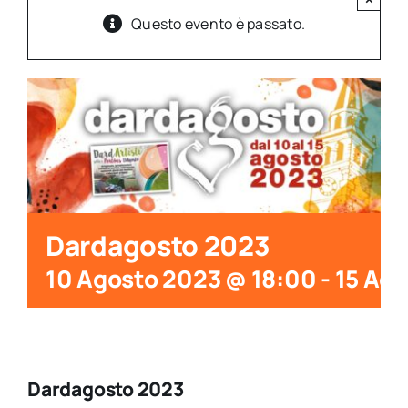
Questo evento è passato.
Dardagosto 2023
10 Agosto 2023 @ 18:00
-
15 Ago
Dardagosto 2023