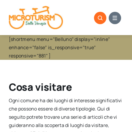
Skip
to
content
[shortmenu menu="Belluno" display="inline"
enhance="false" is_responsive="true"
responsive="881" ]
Cosa visitare
Ogni comune ha dei luoghi di interesse significativi
che possono essere di diverse tipologie. Qui di
seguito potrete trovare una serie di articoli che vi
guideranno alla scoperta di luoghi da visitare,