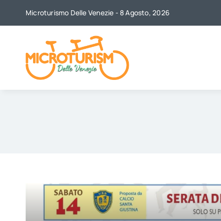
Skip
Microturismo Delle Venezie - 8 Agosto, 2026
to
content