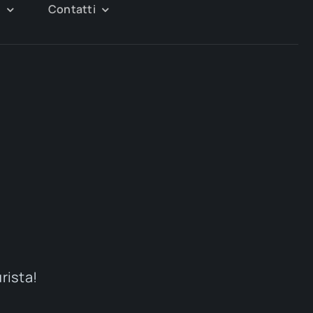
g
Contatti
urista!