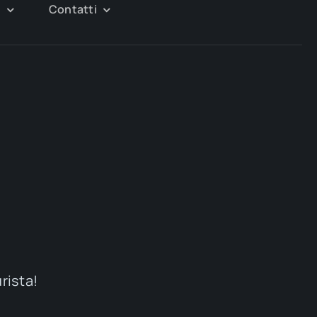
g
Contatti
urista!