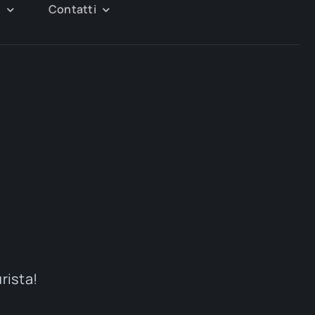
g
Contatti
urista!