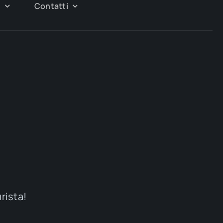
g
Contatti
urista!