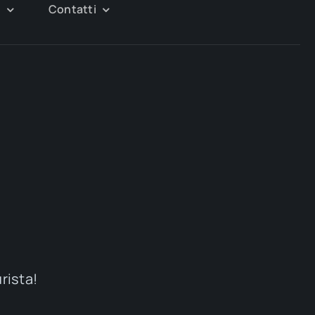
g
Contatti
urista!